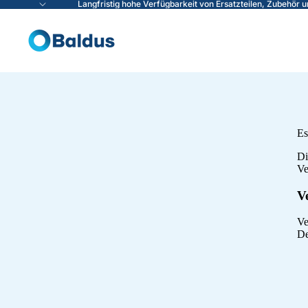
Langfristig hohe Verfügbarkeit von Ersatzteilen, Zubehör u
Es
Di
Ve
V
Ve
De