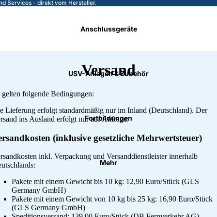
nd Services - direkt vom Hersteller.
Anschlussgeräte
Versand
USV-Anlagen & Zubehör
 gelten folgende Bedingungen:
e Lieferung erfolgt standardmäßig nur im Inland (Deutschland). Der
Fortbildungen
rsand ins Ausland erfolgt nur auf Anfrage.
ersandkosten (inklusive gesetzliche Mehrwertsteuer)
rsandkosten inkl. Verpackung und Versanddienstleister innerhalb
Mehr
utschlands:
Pakete mit einem Gewicht bis 10 kg: 12,90 Euro/Stück (GLS
Germany GmbH)
Pakete mit einem Gewicht von 10 kg bis 25 kg: 16,90 Euro/Stück
(GLS Germany GmbH)
Speditionsversand: 139,00 Euro/Stück (DB Fernverkehr AG)