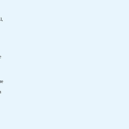
l,
e
re
n