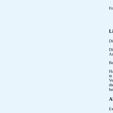
Fr
Li
Di
Di
An
Be
Ha
in
Ve
di
ha
A
Ex